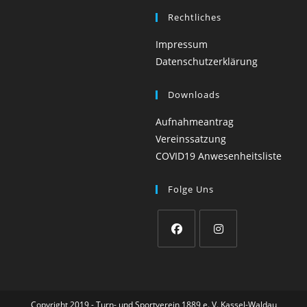
Rechtliches
Impressum
Datenschutzerklärung
Downloads
Aufnahmeantrag
Vereinssatzung
COVID19 Anwesenheitsliste
Folge Uns
Opens
Opens
in
in
a
a
Copyright 2019 - Turn- und Sportverein 1889 e. V. Kassel-Waldau
new
new